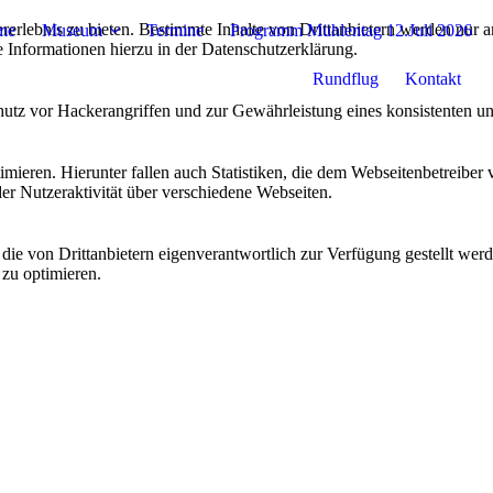
lebnis zu bieten. Bestimmte Inhalte von Drittanbietern werden nur ang
me
Museum
Termine
Programm Mühlentag 12.Juli 2026
e Informationen hierzu in der Datenschutzerklärung.
Rundflug
Kontakt
utz vor Hackerangriffen und zur Gewährleistung eines konsistenten un
ieren. Hierunter fallen auch Statistiken, die dem Webseitenbetreiber v
r Nutzeraktivität über verschiedene Webseiten.
 die von Drittanbietern eigenverantwortlich zur Verfügung gestellt wer
 zu optimieren.