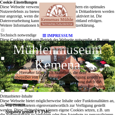
Cookie-Einstellungen
Diese Webseite verwendet Cookies, um Besuchern ein optimales
Nutzererlebnis zu bieten. Bestimmte Inhalte von Drittanbietern werden
nur angezeigt, wenn die entsprechende Option aktiviert ist. Die
Datenverarbeitung kann dann auch in einem Drittland erfolgen.
Weitere Informationen hierzu in der Datenschutzerklärung.
Technisch notwendige
IMPRESSUM
Diese Cookies sind zum Betrieb der Webseite notwendig, z.B. zum
Mühlenmuseum
Schutz vor Hackerangriffen und zur Gewährleistung eines
konsistenten und der Nachfrage angepassten Erscheinungsbilds der
Seite.
Kemena
Analytische
Diese Cookies werden verwendet, um das Nutzererlebnis weiter zu
optimieren. Hierunter fallen auch Statistiken, die dem
Webseitenbetreiber von Drittanbietern zur Verfügung gestellt werden,
sowie die Ausspielung von personalisierter Werbung durch die
Nachverfolgung der Nutzeraktivität über verschiedene Webseiten.
Drittanbieter-Inhalte
Diese Webseite bietet möglicherweise Inhalte oder Funktionalitäten an,
Impressum
die von Drittanbietern eigenverantwortlich zur Verfügung gestellt
werden. Diese Drittanbieter können eigene Cookies setzen, z.B. um
Angaben gemäß § 5 TMG
die Nutzeraktivität zu verfolgen oder ihre Angebote zu personalisieren