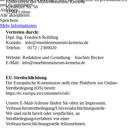
Förderverein des Mühlenmuseums Kemena
und zu optimieren.
Koblenzer Str. 56
Ablehnen
32584 Löhne
Alle akzeptieren
Speichern
Mehr Informationen
Vertreten durch:
Dipl. Ing. Friedrich Rohlfing
Kontakt: info@muehlenmuseum-kemena.de
Telefon: 0172 / 2369020
Website: Redaktion und Gestaltung: Joachim Becker
E-Mail: info@muehlenmuseum-kemena.de
EU-Streitschlichtung
Die Europäische Kommission stellt eine Plattform zur Online-
Streitbeilegung (OS) bereit:
https://ec.europa.eu/consumers/odr/.
Unsere E-Mail-Adresse finden Sie oben im Impressum.
Verbraucherstreitbeilegung/Universalschlichtungsstelle
Wir sind nicht bereit oder verpflichtet, an
Streitbeilegungsverfahren vor einer
Verbraucherschlichtungsstelle teilzunehmen.