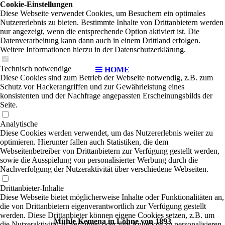
Cookie-Einstellungen
Diese Webseite verwendet Cookies, um Besuchern ein optimales
Nutzererlebnis zu bieten. Bestimmte Inhalte von Drittanbietern werden
nur angezeigt, wenn die entsprechende Option aktiviert ist. Die
a
Datenverarbeitung kann dann auch in einem Drittland erfolgen.
Weitere Informationen hierzu in der Datenschutzerklärung.
Technisch notwendige
HOME
Diese Cookies sind zum Betrieb der Webseite notwendig, z.B. zum
Schutz vor Hackerangriffen und zur Gewährleistung eines
konsistenten und der Nachfrage angepassten Erscheinungsbilds der
Seite.
Analytische
Diese Cookies werden verwendet, um das Nutzererlebnis weiter zu
optimieren. Hierunter fallen auch Statistiken, die dem
Webseitenbetreiber von Drittanbietern zur Verfügung gestellt werden,
sowie die Ausspielung von personalisierter Werbung durch die
Nachverfolgung der Nutzeraktivität über verschiedene Webseiten.
Drittanbieter-Inhalte
Diese Webseite bietet möglicherweise Inhalte oder Funktionalitäten an,
die von Drittanbietern eigenverantwortlich zur Verfügung gestellt
werden. Diese Drittanbieter können eigene Cookies setzen, z.B. um
Mühle Kemena in Löhne von 1893
die Nutzeraktivität zu verfolgen oder ihre Angebote zu personalisieren