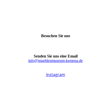
Besuchen Sie uns
Koblenzer Straße 56
32584 Löhne (Westfalen)
Senden Sie uns eine Email
info@muehlenmuseum-kemena.de
Folgen Sie uns auf
Instagram