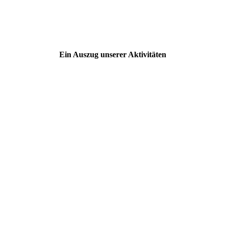
Ein Auszug unserer Aktivitäten
IMG-20230321-WA0016
IMG-20230411-WA0006
Loe_28_06_LKW2
IMG-20220904-WA0008
Kinderaktion2
Heimatpreis _l
Sommer 2022PXL_20230411_134554984
IMG-20230530-WA0001
IMG-20230530-WA0002-2